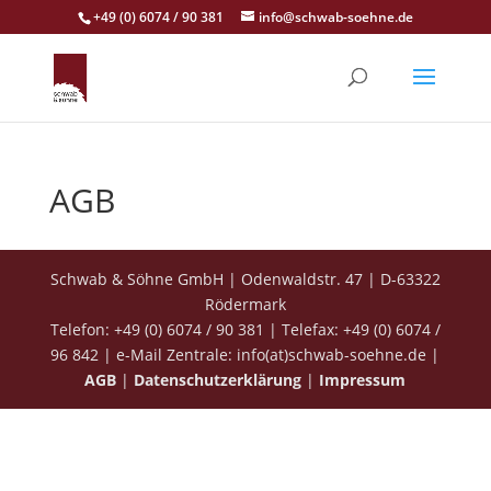
+49 (0) 6074 / 90 381
info@schwab-soehne.de
AGB
Schwab & Söhne GmbH | Odenwaldstr. 47 | D-63322
Rödermark
Telefon: +49 (0) 6074 / 90 381 | Telefax: +49 (0) 6074 /
96 842 | e-Mail Zentrale: info(at)schwab-soehne.de |
AGB
|
Datenschutzerklärung
|
Impressum